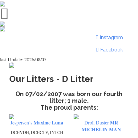
Instagram
Facebook
last Update: 2026/08/05
Our Litters - D Litter
On 07/02/2007 was born our fourth
litter; 1 male.
The proud parents:
Maxime Luna
MR
Jespersen‘s
Droll Duster
MICHELIN MAN
DCHVDH, DCHCTV, INTCH