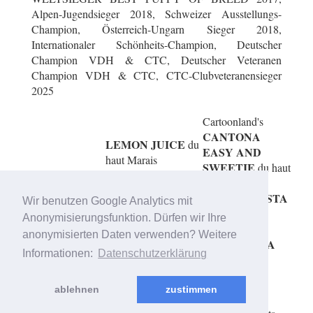
Alpen-Jugendsieger 2018, Schweizer Ausstellungs-
Champion, Österreich-Ungarn Sieger 2018,
Internationaler Schönheits-Champion, Deutscher
Champion VDH & CTC, Deutscher Veteranen
Champion VDH & CTC, CTC-Clubveteranensieger
2025
Cartoonland's
CANTONA
LEMON JUICE
du
EASY AND
haut Marais
SWEETIE
du haut
Cotonbrie
Marais
NARCISO
HASTA
Cotonbrie
Wir benutzen Google Analytics mit
LA VISTA
Cotonbrie
Anonymisierungsfunktion. Dürfen wir Ihre
IMMACOLATA
Cotonbrie
anonymisierten Daten verwenden? Weitere
ESMERALDA
Informationen:
Datenschutzerklärung
ablehnen
zustimmen
© 2006 - 2026 created & supported by
OBDesign - Oliver