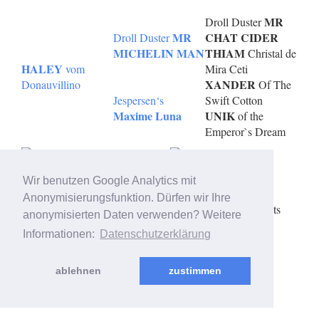
MR
Droll Duster
MR
CHAT CIDER
Droll Duster
MICHELIN MAN
THIAM
Christal de
HALEY
vom
Mira Ceti
XANDER
Donauvillino
Of The
Jespersen‘s
Swift Cotton
Maxime Luna
UNIK
of the
Emperor`s Dream
Wir benutzen Google Analytics mit
© 2006 - 2026 created & supported by
OBDesign - Oliver
Anonymisierungsfunktion. Dürfen wir Ihre
Brinker
- Copyright 2006 - 2026 - Anne Vischer - All rights
anonymisierten Daten verwenden? Weitere
reserved
Informationen:
Datenschutzerklärung
ablehnen
zustimmen