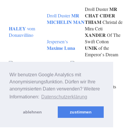
MR
Droll Duster
MR
CHAT CIDER
Droll Duster
MICHELIN MAN
THIAM
Christal de
HALEY
vom
Mira Ceti
XANDER
Donauvillino
Of The
Jespersen‘s
Swift Cotton
Maxime Luna
UNIK
of the
Emperor`s Dream
Wir benutzen Google Analytics mit
© 2006 - 2026 created & supported by
OBDesign - Oliver
Anonymisierungsfunktion. Dürfen wir Ihre
Brinker
- Copyright 2006 - 2026 - Anne Vischer - All rights
anonymisierten Daten verwenden? Weitere
reserved
Informationen:
Datenschutzerklärung
ablehnen
zustimmen