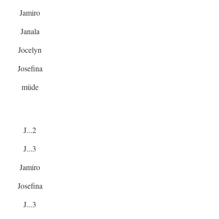
Jamiro
Janala
Jocelyn
Josefina
müde
J...2
J...3
Jamiro
Josefina
J...3