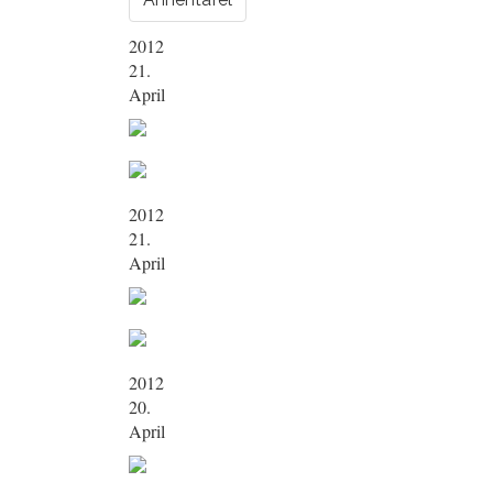
2012
21.
April
2012
21.
April
2012
20.
April