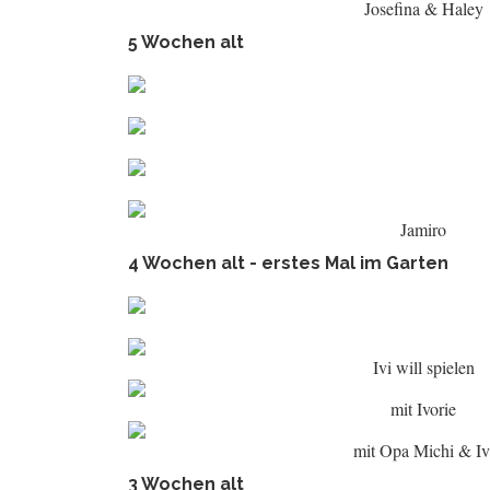
Josefina & Haley
5 Wochen alt
Jamiro
4 Wochen alt - erstes Mal im Garten
Ivi will spielen
mit Ivorie
mit Opa Michi & Iv
3 Wochen alt