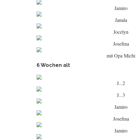
Jamiro
Janala
Jocelyn
Josefina
mit Opa Michi
6 Wochen alt
J...2
J...3
Jamiro
Josefina
Jamiro