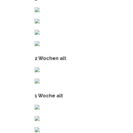
2 Wochen alt
1 Woche alt