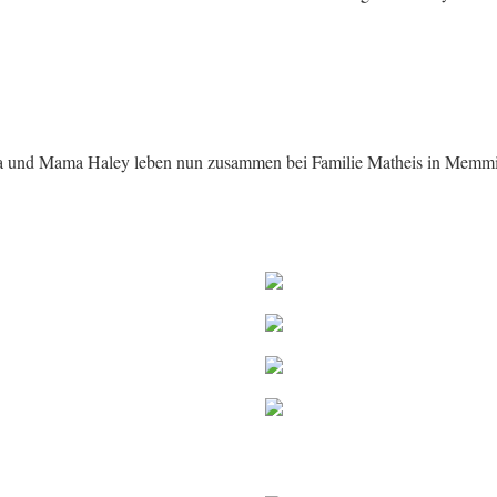
a und Mama Haley leben nun zusammen bei Familie Matheis in Memm