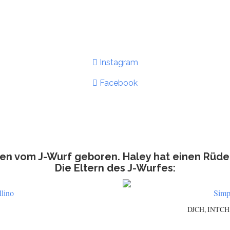
Instagram
Facebook
pen vom J-Wurf geboren. Haley hat einen Rü
Die Eltern des J-Wurfes:
lino
Simp
DJCH, INTCH