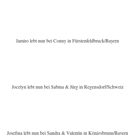
Jamiro lebt nun bei Conny in Fürstenfeldbruck/Bayern
Jocelyn lebt nun bei Sabina & Jürg in Regensdorf/Schweiz
Josefina lebt nun bei Sandra & Valentin in Königsbrunn/Bayern